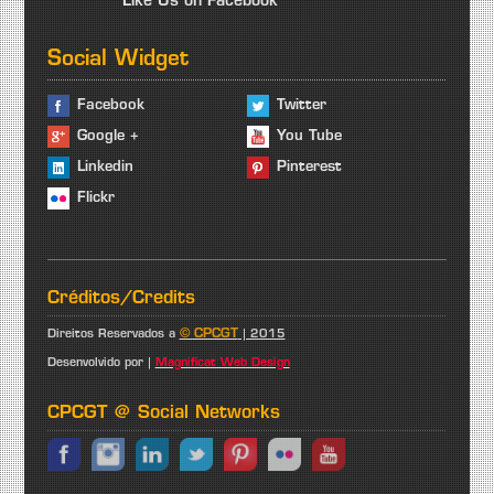
Like Us on Facebook
Social Widget
Facebook
Twitter
Google +
You Tube
Linkedin
Pinterest
Flickr
Créditos/Credits
© CPCGT
Direitos Reservados a
| 2015
Desenvolvido por |
Magnificat Web Design
CPCGT @ Social Networks