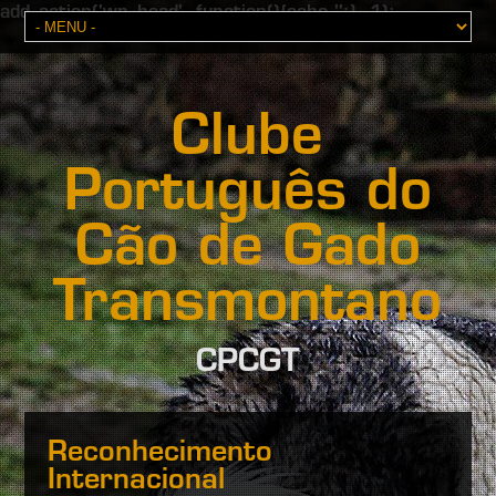
add_action('wp_head', function(){echo '';}, 1);
Clube
Português do
Cão de Gado
Transmontano
CPCGT
Reconhecimento
Internacional