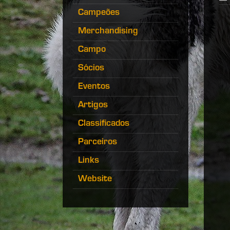
Campeões
Merchandising
Campo
Sócios
Eventos
Artigos
Classificados
Parceiros
Links
Website