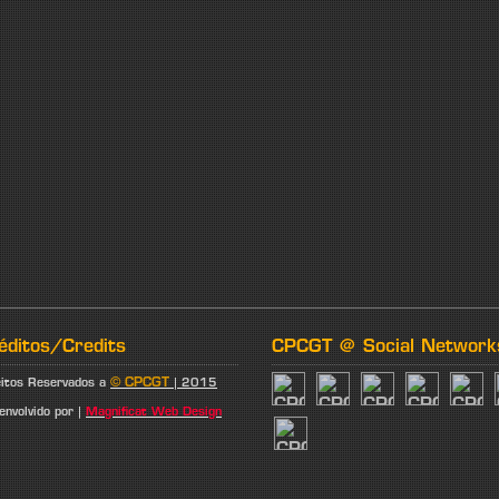
éditos/Credits
CPCGT @ Social Network
© CPCGT
eitos Reservados a
| 2015
envolvido por |
Magnificat Web Design