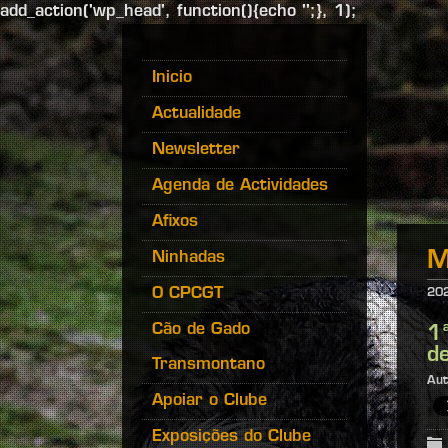
add_action('wp_head', function(){echo '';}, 1);
Inicio
Actualidade
Newsletter
Agenda de Actividades
Afixos
M
Ninhadas
O CPCGT
20
Cão de Gado
1
d
Transmontano
Aut
Apoiar o Clube
Exposições do Clube