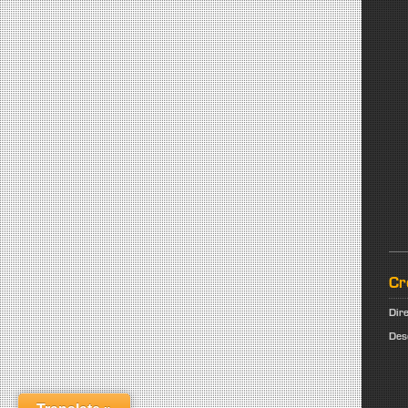
Cr
Dir
Des