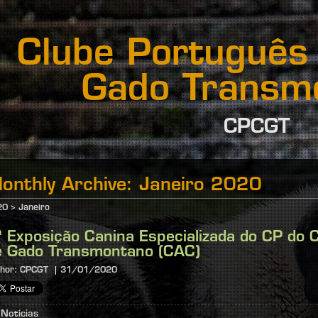
Clube Português
Gado Transm
CPCGT
onthly Archive:
Janeiro 2020
20
>
Janeiro
ª Exposição Canina Especializada do CP do 
e Gado Transmontano (CAC)
hor:
CPCGT
31/01/2020
Notícias