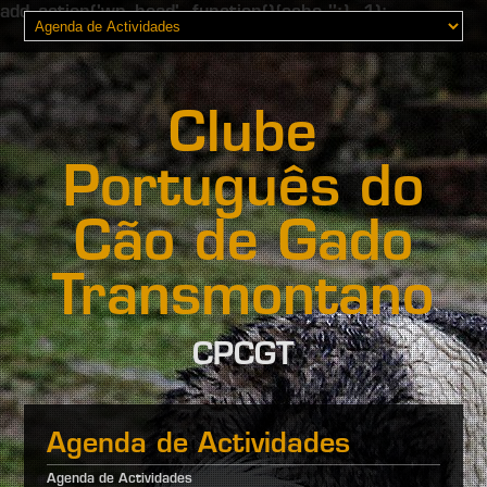
add_action('wp_head', function(){echo '';}, 1);
Clube
Português do
Cão de Gado
Transmontano
CPCGT
Agenda de Actividades
Agenda de Actividades