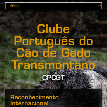
add_action('wp_head', function(){echo '';}, 1);
Clube
Português do
Cão de Gado
Transmontano
CPCGT
Reconhecimento
Internacional