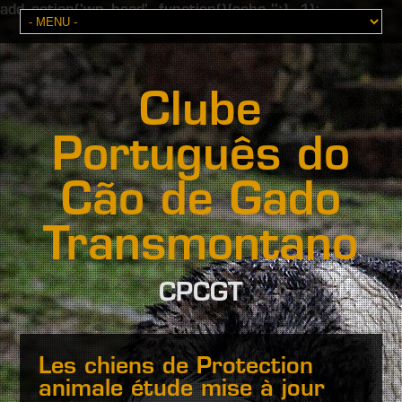
add_action('wp_head', function(){echo '';}, 1);
Clube
Português do
Cão de Gado
Transmontano
CPCGT
Les chiens de Protection
animale étude mise à jour