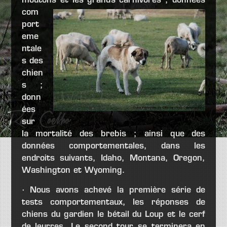
moutons et les grand
s carnivores ;
données
com
port
eme
ntale
s des
chien
s
;
donn
ées
sur
la mortalité des brebis ;
ainsi que des
données comportementales, dans les
endroits suivants, Idaho, Montana, Oregon,
Washington et Wyoming.
· Nous avons achevé la première série de
tests comportementaux, les réponses de
chiens du gardien le bétail du Loup et le cerf